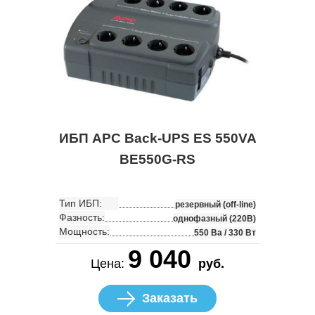
ИБП APC Back-UPS ES 550VA
BE550G-RS
Тип ИБП:
резервный (off-line)
Фазность:
однофазный (220В)
Мощность:
550 Ва / 330 Вт
9 040
Цена:
руб.
Заказать