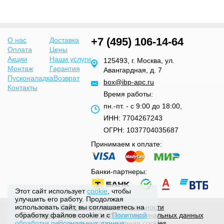
+7 (495) 106-14-64
О нас
Доставка
Оплата
Цены
Акции
Наши услуги
125493, г. Москва, ул.
Монтаж
Гарантия
Авангардная, д. 7
Пусконаладка
Возврат
box@ibp-apc.ru
Контакты
Время работы:
пн.-пт. - с 9:00 до 18:00,
ИНН: 7704267243
ОГРН: 1037704035687
Принимаем к оплате:
Банки-партнеры:
Этот сайт использует
cookie
, чтобы
улучшить его работу. Продолжая
использовать сайт, вы соглашаетесь на
Политика конфиденциальности
обработку файлов cookie и с
Политикой
Политика хранения и обработки персональных данных
обработки персональных данных
Политика использования cookies