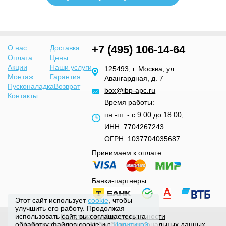
+7 (495) 106-14-64
О нас
Доставка
Оплата
Цены
Акции
Наши услуги
125493, г. Москва, ул.
Монтаж
Гарантия
Авангардная, д. 7
Пусконаладка
Возврат
box@ibp-apc.ru
Контакты
Время работы:
пн.-пт. - с 9:00 до 18:00,
ИНН: 7704267243
ОГРН: 1037704035687
Принимаем к оплате:
Банки-партнеры:
Этот сайт использует
cookie
, чтобы
улучшить его работу. Продолжая
использовать сайт, вы соглашаетесь на
Политика конфиденциальности
обработку файлов cookie и с
Политика хранения и обработки персональных данных
Политикой