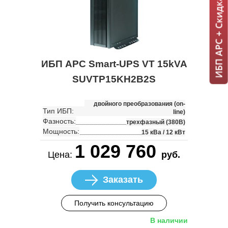
ИБП APC + Скидка 7% = 1 мин!
ИБП APC Smart-UPS VT 15kVA
SUVTP15KH2B2S
двойного преобразования (on-
Тип ИБП:
line)
Фазность:
трехфазный (380В)
Мощность:
15 кВа / 12 кВт
1 029 760
Цена:
руб.
Заказать
Получить консультацию
В наличии