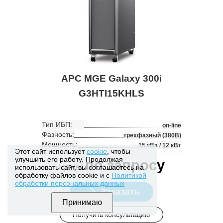
APC MGE Galaxy 300i
G3HTI15KHLS
Тип ИБП:
on-line
Фазность:
трехфазный (380В)
Мощность:
15 кВа / 12 кВт
Этот сайт использует
cookie
, чтобы
улучшить его работу. Продолжая
по запросу
Цена:
использовать сайт, вы соглашаетесь на
обработку файлов cookie и с
Политикой
обработки персональных данных
Заказать
Получить консультацию