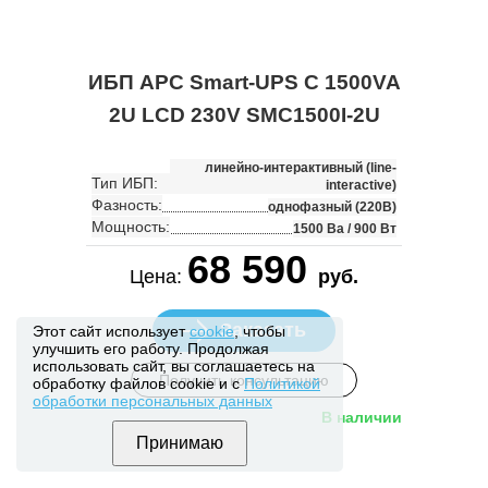
ИБП APC Smart-UPS C 1500VA
2U LCD 230V SMC1500I-2U
линейно-интерактивный (line-
Тип ИБП:
interactive)
Фазность:
однофазный (220В)
Мощность:
1500 Ва / 900 Вт
68 590
Цена:
руб.
Заказать
Этот сайт использует
cookie
, чтобы
улучшить его работу. Продолжая
использовать сайт, вы соглашаетесь на
Получить консультацию
обработку файлов cookie и с
Политикой
обработки персональных данных
В наличии