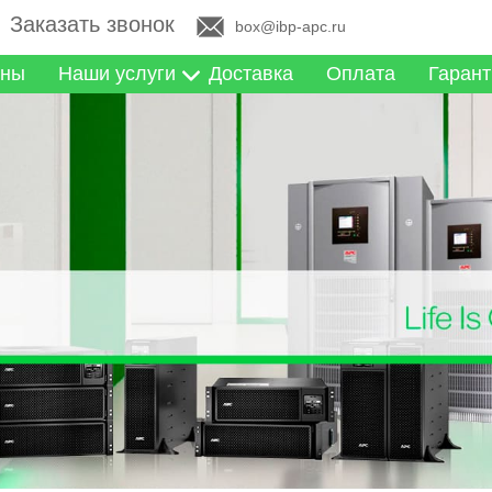
Заказать звонок
box@ibp-apc.ru
ны
Наши услуги
Доставка
Оплата
Гарант