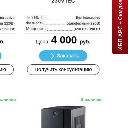
ИБП APC + Скидка 7% = 1 мин!
230V IEC
Тип ИБП:
nteractive
line-interactive
Фазность:
й (220В)
однофазный (220В)
Мощность:
 / 390 Вт
650 Ва / 390 Вт
4 000
б.
Цена:
руб.
Заказать
цию
Получить консультацию
наличии
В наличии