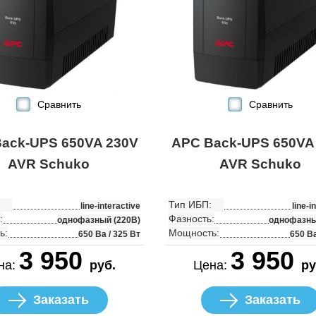
Сравнить
Сравнить
ack-UPS 650VA 230V
APC Back-UPS 650VA
AVR Schuko
AVR Schuko
Тип ИБП:
line-interactive
line-i
:
Фазность:
однофазный (220В)
однофазны
ь:
Мощность:
650 Ва / 325 Вт
650 Ва
3 950
3 950
на:
руб.
Цена:
ру
Заказать
Заказать