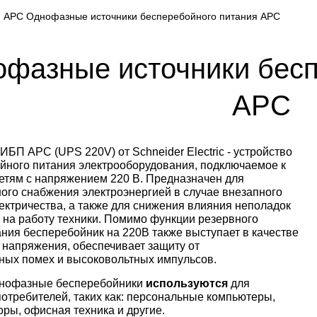
 APC Однофазные источники бесперебойного питания APC
фазные источники бесп
APC
ИБП APC (UPS 220V) от Schneider Electric - устройство
йного питания электрооборудования, подключаемое к
тям с напряжением 220 В. Предназначен для
ого снабжения электроэнергией в случае внезапного
ектричества, а также для снижения влияния неполадок
х на работу техники. Помимо функции резервного
ания бесперебойник на 220В также выступает в качестве
 напряжения, обеспечивает защиту от
ных помех и высоковольтных импульсов.
днофазные бесперебойники
используются
для
требителей, таких как: персональные компьютеры,
ры, офисная техника и другие.