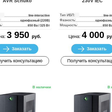
AVR Schuko
230V IEC
Тип ИБП:
line-interactive
line-i
:
Фазность:
однофазный (220В)
однофазны
ь:
Мощность:
650 Ва / 325 Вт
650 Ва
3 950
4 000
на:
руб.
Цена:
ру
Заказать
Заказать
учить консультацию
Получить консульта
В наличии
В 