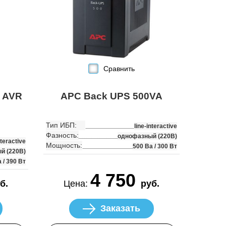
Сравнить
 AVR
APC Back UPS 500VA
Тип ИБП:
line-interactive
Фазность:
однофазный (220В)
nteractive
Мощность:
500 Ва / 300 Вт
й (220В)
 / 390 Вт
4 750
б.
Цена:
руб.
Заказать