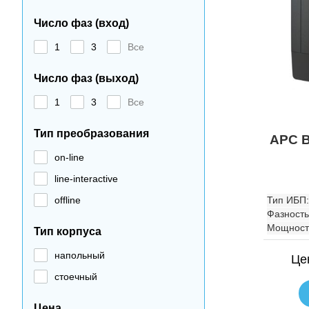
Число фаз (вход)
1
3
Все
Число фаз (выход)
1
3
Все
Тип преобразования
APC B
on-line
line-interactive
offline
Тип ИБП:
Фазность
Мощност
Тип корпуса
напольный
Це
стоечный
Цена