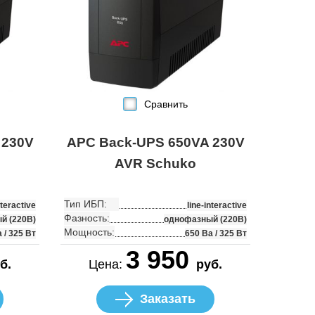
Сравнить
 230V
APC Back-UPS 650VA 230V
AVR Schuko
Тип ИБП:
nteractive
line-interactive
Фазность:
й (220В)
однофазный (220В)
Мощность:
 / 325 Вт
650 Ва / 325 Вт
3 950
б.
Цена:
руб.
Заказать