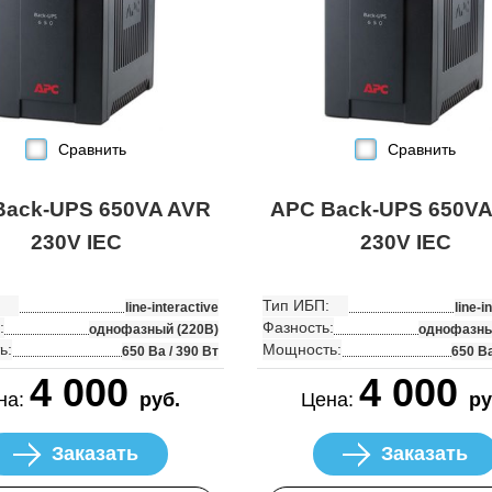
Сравнить
Сравнить
Back-UPS 650VA AVR
APC Back-UPS 650VA
230V IEC
230V IEC
Тип ИБП:
line-interactive
line-i
:
Фазность:
однофазный (220В)
однофазны
ь:
Мощность:
650 Ва / 390 Вт
650 Ва
4 000
4 000
на:
руб.
Цена:
ру
Заказать
Заказать