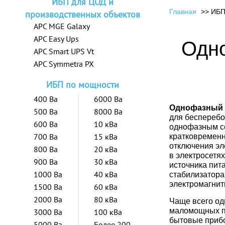
ИБП для ЦОД и
Главная
ИБП
производственных объектов
APC MGE Galaxy
APC Easy Ups
Одно
APC Smart UPS Vt
APC Symmetra PX
ИБП по мощности
400 Ва
6000 Ва
Однофазный
500 Ва
8000 Ва
для бесперебо
600 Ва
10 кВа
однофазным се
700 Ва
15 кВа
кратковременн
отключения эл
800 Ва
20 кВа
в электросетя
900 Ва
30 кВа
источника пит
1000 Ва
40 кВа
стабилизатора
электромагнит
1500 Ва
60 кВа
2000 Ва
80 кВа
Чаще всего о
маломощных по
3000 Ва
100 кВа
бытовые прибо
5000 Ва
Более 200