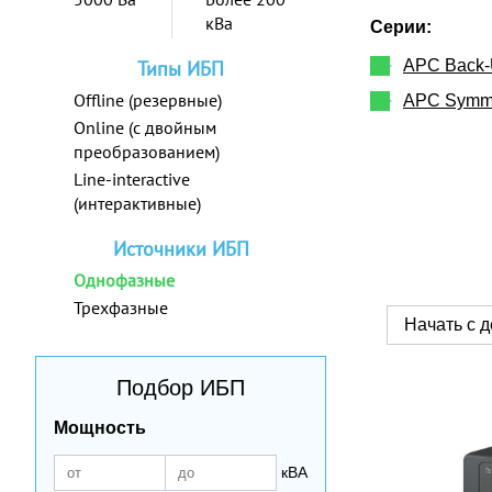
кВа
Серии:
Типы ИБП
APC Back
Offline (резервные)
APC Symm
Online (с двойным
преобразованием)
Line-interactive
(интерактивные)
Источники ИБП
Однофазные
Трехфазные
Подбор ИБП
Мощность
кВА