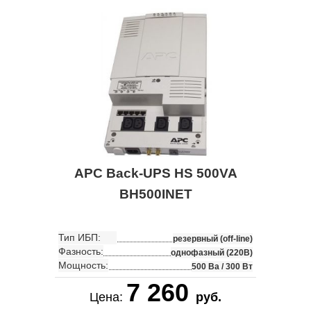
APC Back-UPS HS 500VA
BH500INET
Тип ИБП:
резервный (off-line)
Фазность:
однофазный (220В)
Мощность:
500 Ва / 300 Вт
7 260
Цена:
руб.