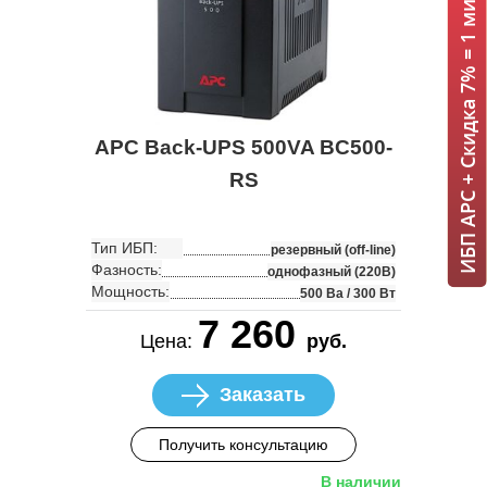
ИБП APC + Скидка 7% = 1 мин!
APC Back-UPS 500VA BC500-
RS
Тип ИБП:
резервный (off-line)
Фазность:
однофазный (220В)
Мощность:
500 Ва / 300 Вт
7 260
Цена:
руб.
Заказать
Получить консультацию
В наличии