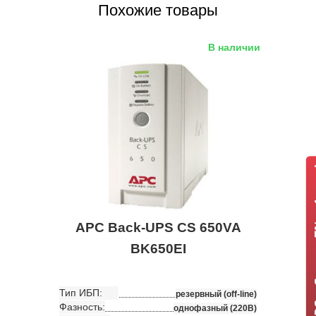
Похожие товары
В наличии
ИБП APC +
APC Back-UPS CS 650VA
BK650EI
Тип ИБП:
резервный (off-line)
Фазность:
однофазный (220В)