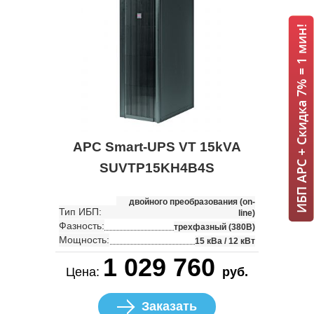
ИБП APC + Скидка 7% = 1 мин!
APC Smart-UPS VT 15kVA
SUVTP15KH4B4S
двойного преобразования (on-
Тип ИБП:
line)
Фазность:
трехфазный (380В)
Мощность:
15 кВа / 12 кВт
1 029 760
Цена:
руб.
Заказать