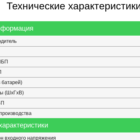
Технические характеристик
нформация
одитель
ИБП
П
з батарей)
ы (ШхГхВ)
БП
производства
характеристики
н входного напряжения