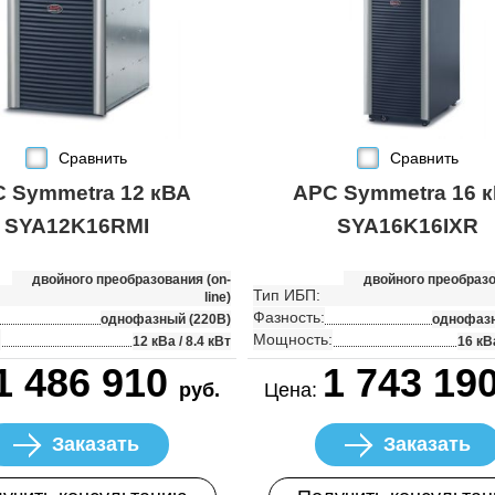
Сравнить
Сравнить
 Symmetra 12 кВА
APC Symmetra 16 
SYA12K16RMI
SYA16K16IXR
двойного преобразования (on-
двойного преобразо
Тип ИБП:
line)
Фазность:
однофазный (220В)
однофазн
:
Мощность:
12 кВа / 8.4 кВт
16 кВа
1 486 910
1 743 19
руб.
Цена:
Заказать
Заказать