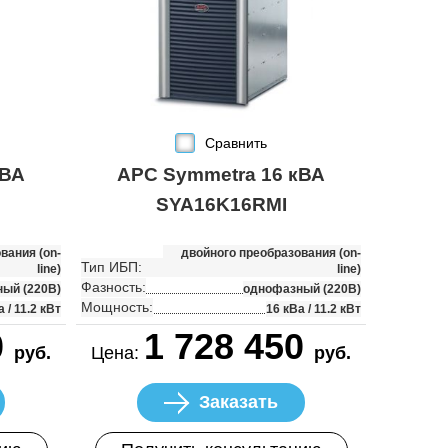
Сравнить
кВА
APC Symmetra 16 кВА
SYA16K16RMI
вания (on-
двойного преобразования (on-
Тип ИБП:
line)
line)
Фазность:
ый (220В)
однофазный (220В)
Мощность:
 / 11.2 кВт
16 кВа / 11.2 кВт
0
1 728 450
руб.
Цена:
руб.
Заказать