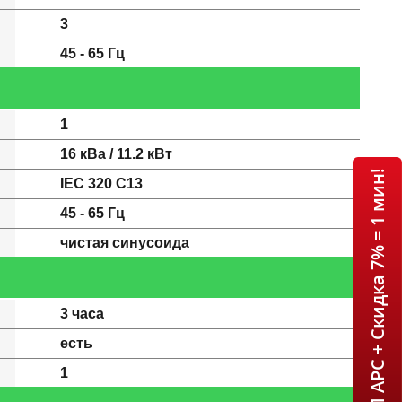
3
45 - 65 Гц
1
16 кВа / 11.2 кВт
ИБП APC + Скидка 7% = 1 мин!
IEC 320 C13
45 - 65 Гц
чистая синусоида
3 часа
есть
1