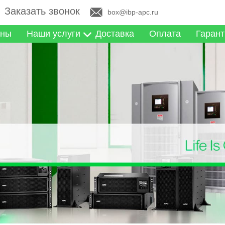
Заказать звонок
box@ibp-apc.ru
ны
Наши услуги
Доставка
Оплата
Гарант