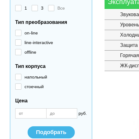
Эксплуат
1
3
Все
Звукова
Тип преобразования
Уровен
on-line
Холодны
line-interactive
Защита 
offline
Горячая
ЖК-дис
Тип корпуса
напольный
стоечный
Цена
руб.
Подобрать