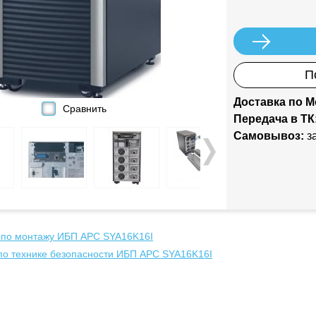
П
Доставка по М
Сравнить
Передача в ТК
Самовывоз:
за
 по монтажу ИБП APC SYA16K16I
по технике безопасности ИБП APC SYA16K16I