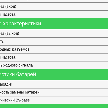
аз (вход)
 частота
 характеристики
аз (выход)
ть
ходных разъемов
 частота
ыходного сигнала
истики батарей
арядки
ость замены батарей
ический By-pass