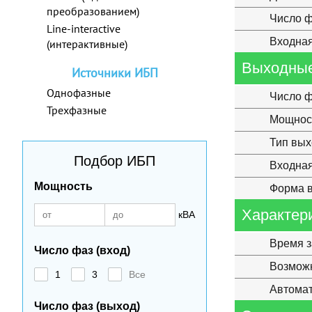
преобразованием)
Число ф
Line-interactive
Входная
(интерактивные)
Выходные
Источники ИБП
Однофазные
Число ф
Трехфазные
Мощнос
Тип вы
Подбор ИБП
Входная
Мощность
Форма в
Характер
кВА
Время з
Число фаз (вход)
Возможн
1
3
Все
Автомат
Число фаз (выход)