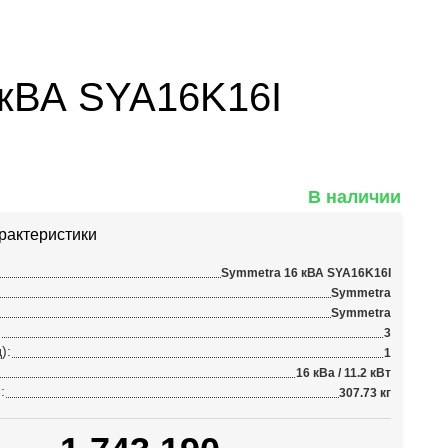
кВА SYA16K16I
В наличии
рактеристики
Symmetra 16 кВА SYA16K16I
Symmetra
Symmetra
:
3
):
1
16 кВа / 11.2 кВт
:
307.73 кг