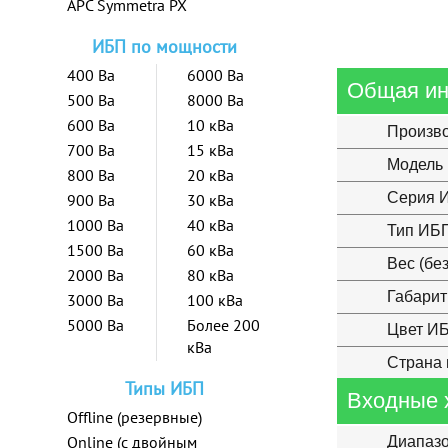
APC Symmetra PX
ИБП по мощности
400 Ва
6000 Ва
Общая и
500 Ва
8000 Ва
600 Ва
10 кВа
Произв
700 Ва
15 кВа
Модель
800 Ва
20 кВа
Серия 
900 Ва
30 кВа
1000 Ва
40 кВа
Тип ИБ
1500 Ва
60 кВа
Вес (бе
2000 Ва
80 кВа
Габарит
3000 Ва
100 кВа
5000 Ва
Более 200
Цвет И
кВа
Страна 
Типы ИБП
Входные 
Offline (резервные)
Online (с двойным
Диапазо