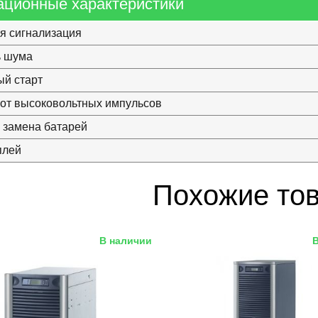
ационные характеристики
я сигнализация
ь шума
й старт
от высоковольтных импульсов
 замена батарей
плей
Похожие то
В наличии