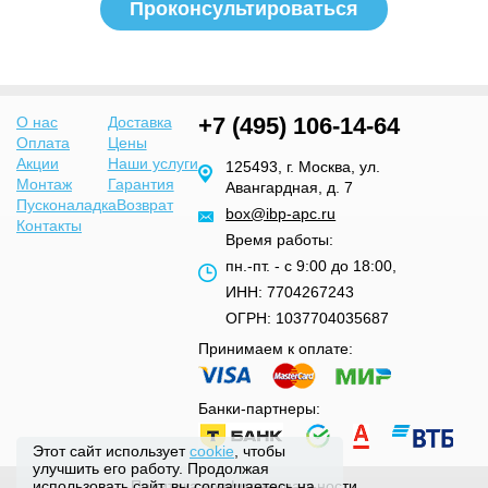
+7 (495) 106-14-64
О нас
Доставка
Оплата
Цены
Акции
Наши услуги
125493, г. Москва, ул.
Монтаж
Гарантия
Авангардная, д. 7
Пусконаладка
Возврат
box@ibp-apc.ru
Контакты
Время работы:
пн.-пт. - с 9:00 до 18:00,
ИНН: 7704267243
ОГРН: 1037704035687
Принимаем к оплате:
Банки-партнеры:
Этот сайт использует
cookie
, чтобы
улучшить его работу. Продолжая
Политика конфиденциальности
использовать сайт, вы соглашаетесь на