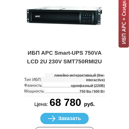
ИБП APC + Скидка 7% = 1 мин!
ИБП APC Smart-UPS 750VA
LCD 2U 230V SMT750RMI2U
линейно-интерактивный (line-
Тип ИБП:
interactive)
Фазность:
однофазный (220В)
Мощность:
750 Ва / 500 Вт
68 780
Цена:
руб.
Заказать