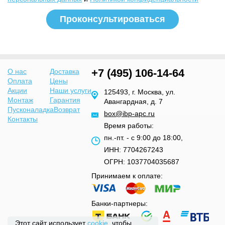
+7 (495) 106-14-64
О нас
Доставка
Оплата
Цены
Акции
Наши услуги
125493, г. Москва, ул.
Монтаж
Гарантия
Авангардная, д. 7
Пусконаладка
Возврат
box@ibp-apc.ru
Контакты
Время работы:
пн.-пт. - с 9:00 до 18:00,
ИНН: 7704267243
ОГРН: 1037704035687
Принимаем к оплате:
Банки-партнеры:
Этот сайт использует
cookie
, чтобы