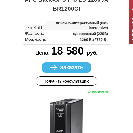
ИБП APC +
BR1200GI
линейно-интерактивный (line-
Тип ИБП:
interactive)
Фазность:
однофазный (220В)
Мощность:
1200 Ва / 720 Вт
18 580
Цена:
руб.
Заказать
Получить консультацию
В наличии