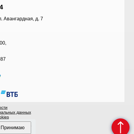
4
л. Авангардная, д. 7
:00,
687
ости
нальных данных
okies
личной офертой.
2-2026