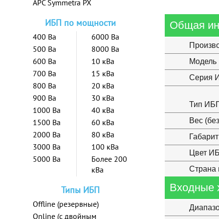
APC Symmetra PX
ИБП по мощности
Общая и
400 Ва
6000 Ва
Произв
500 Ва
8000 Ва
600 Ва
10 кВа
Модель
700 Ва
15 кВа
Серия 
800 Ва
20 кВа
900 Ва
30 кВа
Тип ИБ
1000 Ва
40 кВа
Вес (бе
1500 Ва
60 кВа
2000 Ва
80 кВа
Габарит
3000 Ва
100 кВа
Цвет И
5000 Ва
Более 200
кВа
Страна 
Входные 
Типы ИБП
Offline (резервные)
Диапазо
Online (с двойным