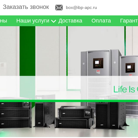
Заказать звонок
box@ibp-apc.ru
ны
Наши услуги
Доставка
Оплата
Гарант