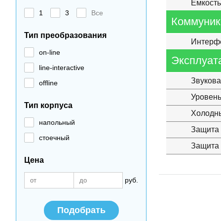
Емкость
1
3
Все
Коммуник
Тип преобразования
Интерф
on-line
Эксплуат
line-interactive
Звукова
offline
Уровен
Тип корпуса
Холодны
напольный
Защита 
стоечный
Защита 
Цена
руб.
Подобрать