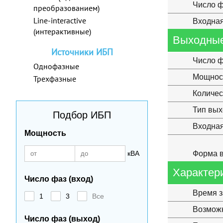
Число ф
преобразованием)
Line-interactive
Входная
(интерактивные)
Выходные
Источники ИБП
Число ф
Однофазные
Мощнос
Трехфазные
Количес
Тип вы
Подбор ИБП
Входная
Мощность
кВА
Форма в
Характер
Число фаз (вход)
Время з
1
3
Все
Возможн
Число фаз (выход)