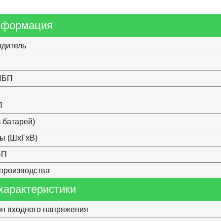
нформация
одитель
ИБП
П
з батарей)
ы (ШхГхВ)
БП
производства
характеристики
н входного напряжения