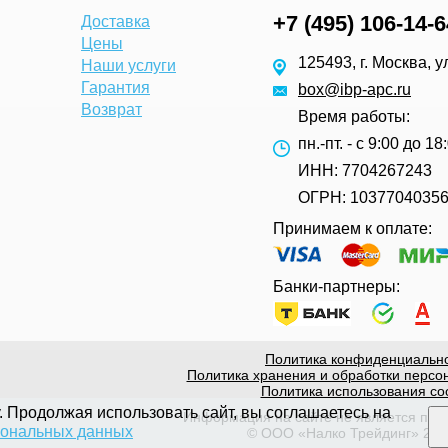
+7 (495) 106-14-6
Доставка
Цены
125493, г. Москва, у
Наши услуги
Гарантия
box@ibp-apc.ru
Возврат
Время работы:
пн.-пт. - с 9:00 до 18
ИНН: 7704267243
ОГРН: 1037704035
Принимаем к оплате:
Банки-партнеры:
Политика конфиденциальн
Политика хранения и обработки персо
Политика использования co
у. Продолжая использовать сайт, вы соглашаетесь на
Информация на сайте не является пуб
сональных данных
© ООО «Налко Трейдинг» 201