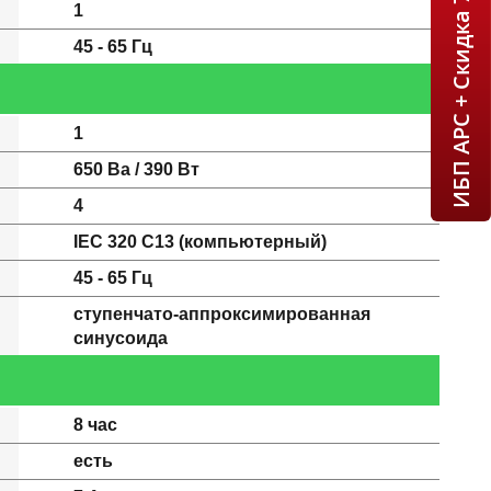
ИБП APC + Скидка 7% = 1 мин!
1
45 - 65 Гц
1
650 Ва / 390 Вт
4
IEC 320 C13 (компьютерный)
45 - 65 Гц
ступенчато-аппроксимированная
синусоида
8 час
есть