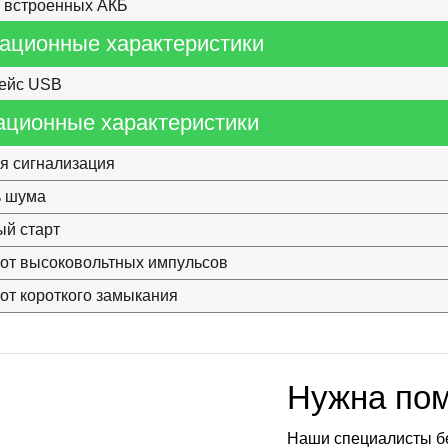
 встроенных АКБ
ационные характеристики
ейс USB
ационные характеристики
я сигнализация
ь шума
й старт
от высоковольтных импульсов
от короткого замыкания
Нужна по
Наши специалисты б