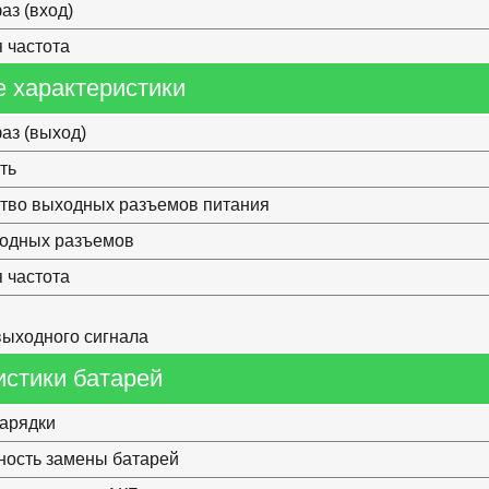
аз (вход)
 частота
 характеристики
аз (выход)
ть
тво выходных разъемов питания
ходных разъемов
 частота
ыходного сигнала
истики батарей
арядки
ость замены батарей