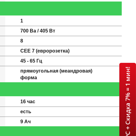
1
700 Ва / 405 Вт
8
CEE 7 (евророзетка)
45 - 65 Гц
ИБП APC + Скидка 7% = 1 мин!
прямоугольная (меандровая)
форма
16 час
есть
9 Ач