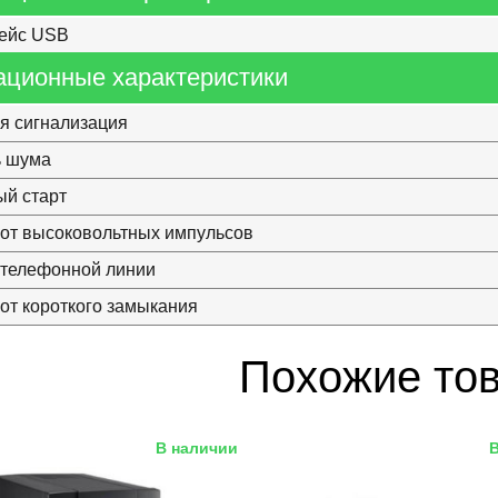
ейс USB
ационные характеристики
я сигнализация
ь шума
й старт
от высоковольтных импульсов
 телефонной линии
от короткого замыкания
Похожие то
В наличии