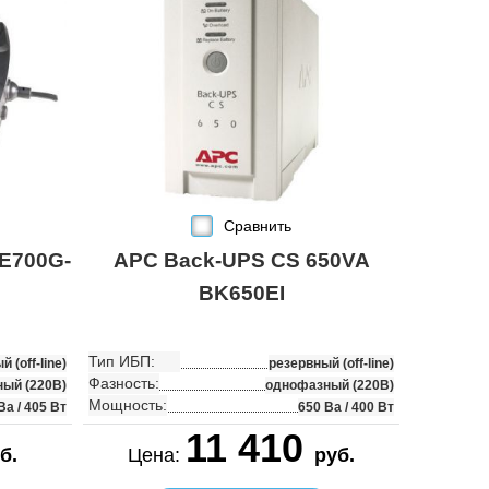
Сравнить
E700G-
APC Back-UPS CS 650VA
BK650EI
Тип ИБП:
 (off-line)
резервный (off-line)
Фазность:
ый (220В)
однофазный (220В)
Мощность:
Ва / 405 Вт
650 Ва / 400 Вт
11 410
б.
Цена:
руб.