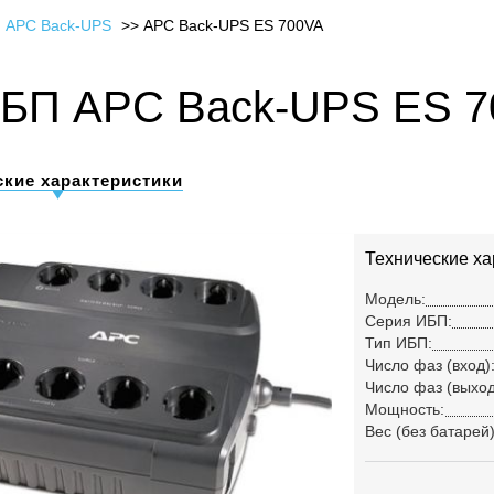
 APC Back-UPS
APC Back-UPS ES 700VA
БП APC Back-UPS ES 
ские характеристики
Технические ха
Модель:
Серия ИБП:
Тип ИБП:
Число фаз (вход)
Число фаз (выход
Мощность:
Вес (без батарей)