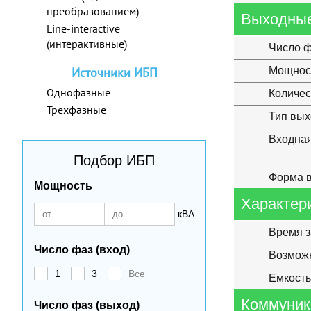
преобразованием)
Выходные
Line-interactive
(интерактивные)
Число ф
Источники ИБП
Мощнос
Однофазные
Количес
Трехфазные
Тип вы
Входная
Подбор ИБП
Форма в
Мощность
Характер
кВА
Время з
Число фаз (вход)
Возможн
1
3
Все
Емкость
Коммуник
Число фаз (выход)