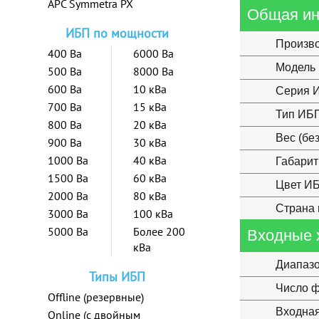
APC Symmetra PX
Общая и
ИБП по мощности
Произв
400 Ва
6000 Ва
Модель
500 Ва
8000 Ва
600 Ва
10 кВа
Серия 
700 Ва
15 кВа
Тип ИБ
800 Ва
20 кВа
Вес (бе
900 Ва
30 кВа
1000 Ва
40 кВа
Габарит
1500 Ва
60 кВа
Цвет И
2000 Ва
80 кВа
Страна 
3000 Ва
100 кВа
5000 Ва
Более 200
Входные 
кВа
Диапазо
Типы ИБП
Число ф
Offline (резервные)
Входная
Online (с двойным