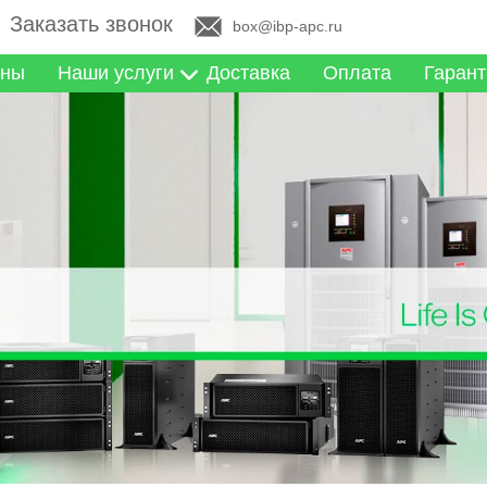
Заказать звонок
box@ibp-apc.ru
ны
Наши услуги
Доставка
Оплата
Гарант