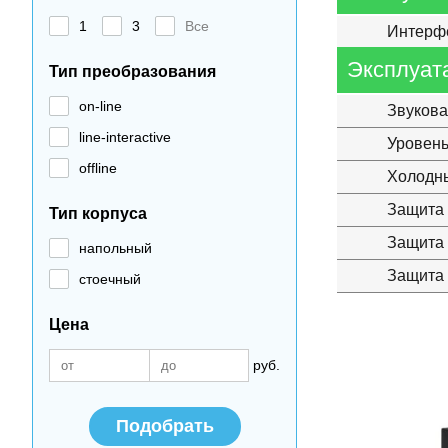
1
3
Все
Интерф
Эксплуат
Тип преобразования
on-line
Звукова
line-interactive
Уровен
offline
Холодны
Защита 
Тип корпуса
Защита
напольный
Защита 
стоечный
Цена
руб.
Подобрать