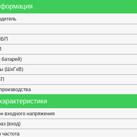
нформация
одитель
ИБП
П
з батарей)
ы (ШхГхВ)
БП
производства
характеристики
н входного напряжения
аз (вход)
 частота