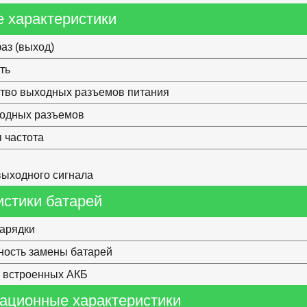
 характеристики
аз (выход)
ть
тво выходных разъемов питания
ходных разъемов
 частота
ыходного сигнала
истики батарей
арядки
ость замены батарей
 встроенных АКБ
ационные характеристики