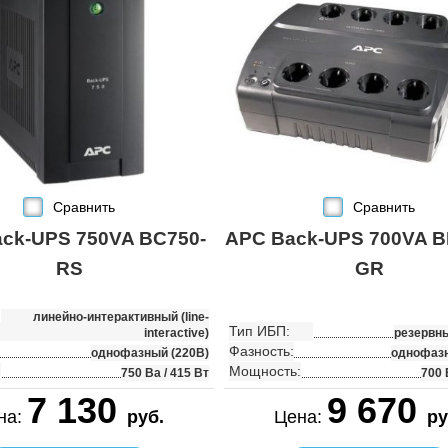
Сравнить
Сравнить
ck-UPS 750VA BC750-
APC Back-UPS 700VA B
RS
GR
линейно-интерактивный (line-
Тип ИБП:
interactive)
резервный
Фазность:
однофазный (220В)
однофазн
:
Мощность:
750 Ва / 415 Вт
700 
7 130
9 670
на:
руб.
Цена:
ру