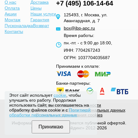
+7 (495) 106-14-64
О нас
Доставка
Оплата
Цены
Акции
Наши услуги
125493, г. Москва, ул.
Монтаж
Гарантия
Авангардная, д. 7
Пусконаладка
Возврат
box@ibp-apc.ru
Контакты
Время работы:
пн.-пт. - с 9:00 до 18:00,
ИНН: 7704267243
ОГРН: 1037704035687
Принимаем к оплате:
Банки-партнеры:
Этот сайт использует
cookie
, чтобы
улучшить его работу. Продолжая
использовать сайт, вы соглашаетесь на
Политика конфиденциальности
обработку файлов cookie и с
Политикой
Политика хранения и обработки персональных данных
обработки персональных данных
Политика использования cookies
Информация на сайте не является публичной офертой.
© ООО «Налко Трейдинг» 2012-2026