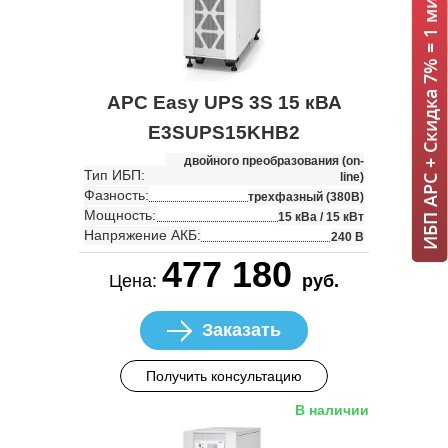
ИБП APC + Скидка 7% = 1 мин!
APC Easy UPS 3S 15 кВА
E3SUPS15KHB2
двойного преобразования (on-
Тип ИБП:
line)
Фазность:
трехфазный (380В)
Мощность:
15 кВа / 15 кВт
Напряжение АКБ:
240 В
477 180
Цена:
руб.
Заказать
Получить консультацию
В наличии