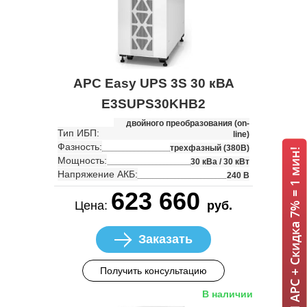
APC Easy UPS 3S 30 кВА
E3SUPS30KHB2
двойного преобразования (on-
Тип ИБП:
line)
Фазность:
трехфазный (380В)
ИБП APC + Скидка 7% = 1 мин!
Мощность:
30 кВа / 30 кВт
Напряжение АКБ:
240 В
623 660
Цена:
руб.
Заказать
Получить консультацию
В наличии