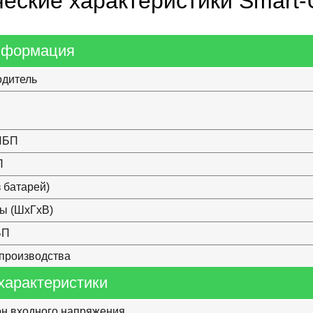
ческие характеристики Smart
нформация
одитель
ИБП
П
з батарей)
ы (ШхГхВ)
БП
производства
характеристики
н входного напряжения