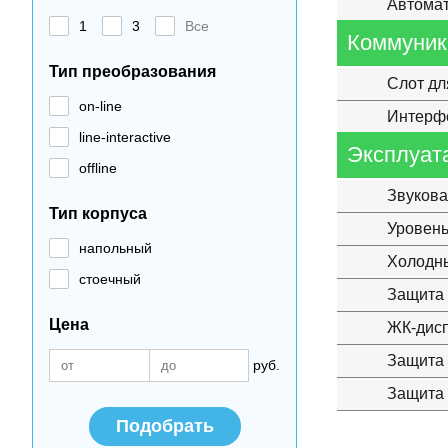
Автомат
1
3
Все
Коммуник
Тип преобразования
Слот дл
on-line
Интерф
line-interactive
Эксплуат
offline
Звукова
Тип корпуса
Уровен
напольный
Холодны
стоечный
Защита 
Цена
ЖК-дис
Защита
руб.
Защита 
Подобрать