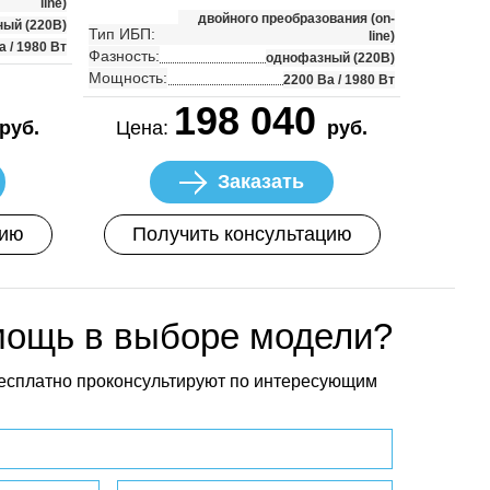
line)
двойного преобразования (on-
ый (220В)
Тип ИБП:
line)
а / 1980 Вт
Фазность:
однофазный (220В)
Мощность:
2200 Ва / 1980 Вт
198 040
руб.
Цена:
руб.
Заказать
цию
Получить консультацию
мощь в выборе модели?
есплатно проконсультируют по интересующим