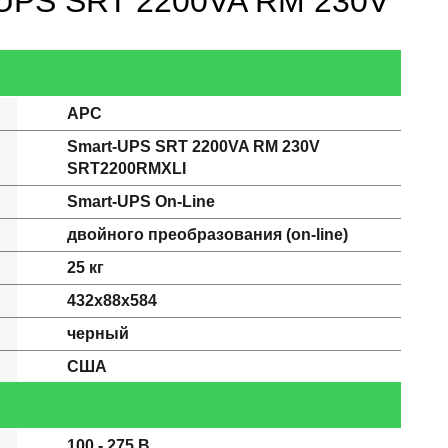
-UPS SRT 2200VA RM 230V
APC
Smart-UPS SRT 2200VA RM 230V
SRT2200RMXLI
Smart-UPS On-Line
двойного преобразования (on-line)
25 кг
432x88x584
черный
США
100 - 275 В