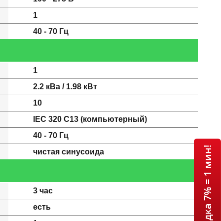
1
40 - 70 Гц
1
2.2 кВа / 1.98 кВт
10
IEC 320 C13 (компьютерный)
40 - 70 Гц
ИБП APC + Скидка 7% = 1 мин!
чистая синусоида
3 час
есть