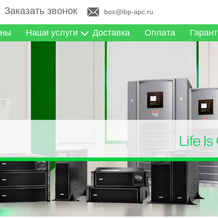
Заказать звонок
box@ibp-apc.ru
ны
Наши услуги
Доставка
Оплата
Гарант