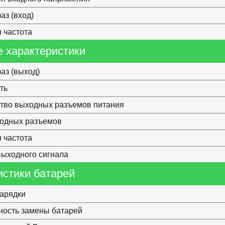
аз (вход)
 частота
 характеристики
аз (выход)
ть
тво выходных разъемов питания
ходных разъемов
 частота
ыходного сигнала
истики батарей
арядки
ость замены батарей