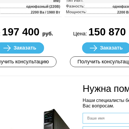
Тип ИБП:
line)
Фазность:
однофазный (220В)
однофазн
:
Мощность:
2200 Ва / 1980 Вт
2200 В
197 400
150 870
:
руб.
Цена:
Заказать
Заказать
учить консультацию
Получить консульта
Нужна по
Наши специалисты б
Вас вопросам.