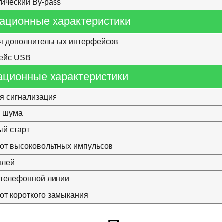
ический By-pass
ационные характеристики
я дополнительных интерфейсов
ейс USB
ационные характеристики
я сигнализация
ь шума
й старт
от высоковольтных импульсов
плей
 телефонной линии
от короткого замыкания