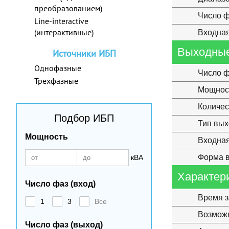
преобразованием)
Число ф
Line-interactive
(интерактивные)
Входная
Выходные
Источники ИБП
Однофазные
Число ф
Трехфазные
Мощнос
Количес
Подбор ИБП
Тип вы
Мощность
Входная
Форма в
кВА
Характер
Число фаз (вход)
Время з
1
3
Все
Возможн
Число фаз (выход)