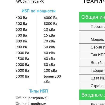
Техни
APC Symmetra PX
ИБП по мощности
Общая и
400 Ва
6000 Ва
500 Ва
8000 Ва
Произв
600 Ва
10 кВа
700 Ва
15 кВа
Модель
800 Ва
20 кВа
900 Ва
30 кВа
Серия 
1000 Ва
40 кВа
Тип ИБ
1500 Ва
60 кВа
Вес (бе
2000 Ва
80 кВа
3000 Ва
100 кВа
Габарит
5000 Ва
Более 200
Цвет И
кВа
Страна 
Типы ИБП
Входные 
Offline (резервные)
Online (с двойным
Диапазо