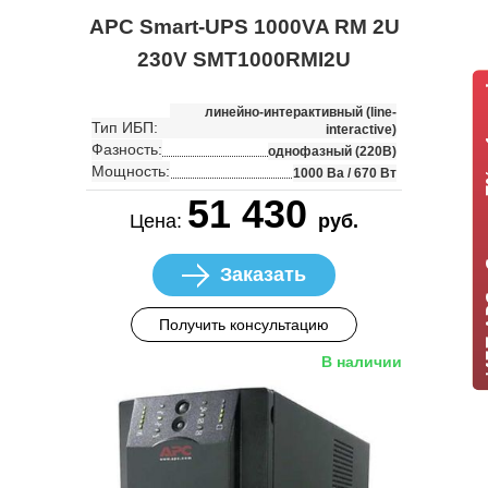
APC Smart-UPS 1000VA RM 2U
230V SMT1000RMI2U
ИБП APC +
линейно-интерактивный (line-
Тип ИБП:
interactive)
Фазность:
однофазный (220В)
Мощность:
1000 Ва / 670 Вт
51 430
Цена:
руб.
Заказать
Получить консультацию
В наличии