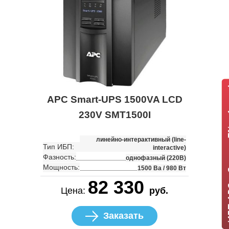
ИБП APC +
APC Smart-UPS 1500VA LCD
230V SMT1500I
линейно-интерактивный (line-
Тип ИБП:
interactive)
Фазность:
однофазный (220В)
Мощность:
1500 Ва / 980 Вт
82 330
Цена:
руб.
Заказать