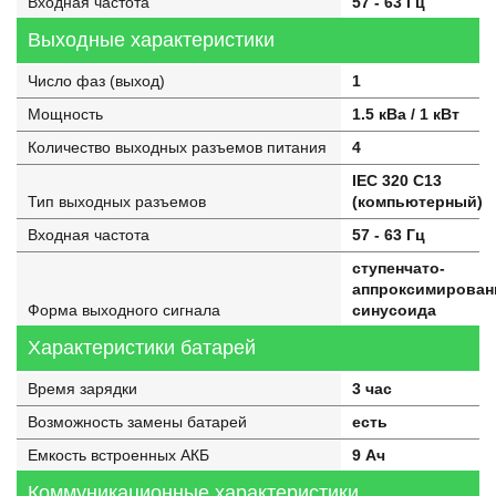
Входная частота
57 - 63 Гц
Выходные характеристики
Число фаз (выход)
1
Мощность
1.5 кВа / 1 кВт
Количество выходных разъемов питания
4
IEC 320 C13
Тип выходных разъемов
(компьютерный)
Входная частота
57 - 63 Гц
ступенчато-
аппроксимирован
Форма выходного сигнала
синусоида
Характеристики батарей
Время зарядки
3 час
Возможность замены батарей
есть
Емкость встроенных АКБ
9 Ач
Коммуникационные характеристики