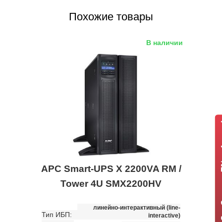
Похожие товары
В наличии
ИБП APC +
APC Smart-UPS X 2200VA RM /
Tower 4U SMX2200HV
линейно-интерактивный (line-
Тип ИБП:
interactive)