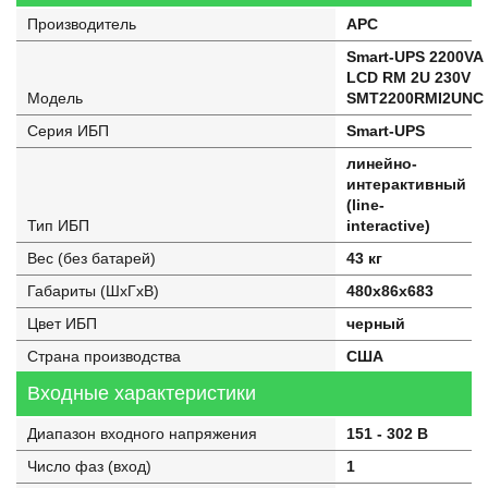
Производитель
APC
Smart-UPS 2200VA
LCD RM 2U 230V
Модель
SMT2200RMI2UNC
Серия ИБП
Smart-UPS
линейно-
интерактивный
(line-
Тип ИБП
interactive)
Вес (без батарей)
43 кг
Габариты (ШхГхВ)
480x86x683
Цвет ИБП
черный
Страна производства
США
Входные характеристики
Диапазон входного напряжения
151 - 302 В
Число фаз (вход)
1