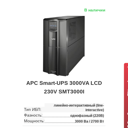
В наличии
ИБП APC +
APC Smart-UPS 3000VA LCD
230V SMT3000I
линейно-интерактивный (line-
Тип ИБП:
interactive)
Фазность:
однофазный (220В)
Мощность:
3000 Ва / 2700 Вт