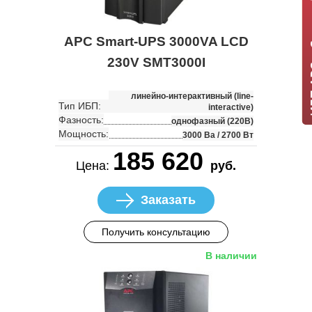
ИБП APC +
APC Smart-UPS 3000VA LCD
230V SMT3000I
линейно-интерактивный (line-
Тип ИБП:
interactive)
Фазность:
однофазный (220В)
Мощность:
3000 Ва / 2700 Вт
185 620
Цена:
руб.
Заказать
Получить консультацию
В наличии