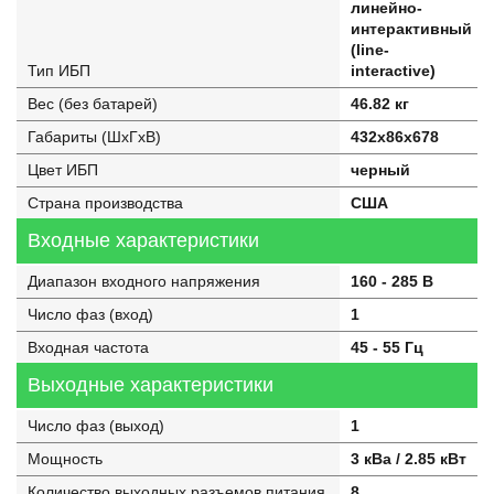
линейно-
интерактивный
(line-
Тип ИБП
interactive)
Вес (без батарей)
46.82 кг
Габариты (ШхГхВ)
432x86x678
Цвет ИБП
черный
Страна производства
США
Входные характеристики
Диапазон входного напряжения
160 - 285 В
Число фаз (вход)
1
Входная частота
45 - 55 Гц
Выходные характеристики
Число фаз (выход)
1
Мощность
3 кВа / 2.85 кВт
Количество выходных разъемов питания
8