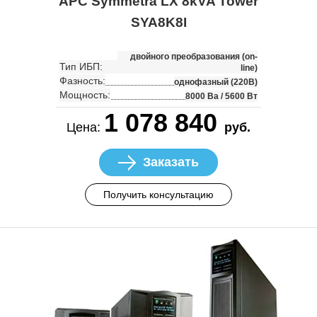
APC Symmetra LX 8kVA Tower
SYA8K8I
двойного преобразования (on-
Тип ИБП:
line)
Фазность:
однофазный (220В)
Мощность:
8000 Ва / 5600 Вт
1 078 840
Цена:
руб.
Заказать
Получить консультацию