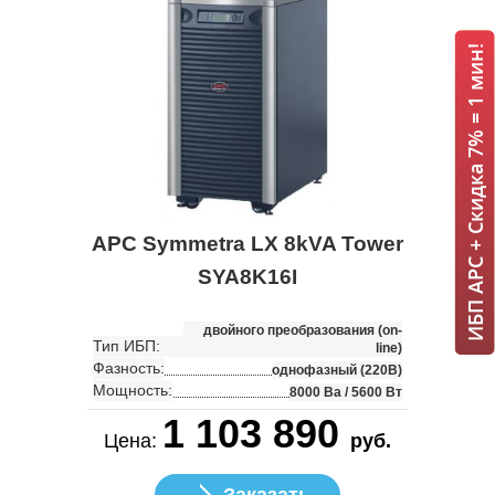
ИБП APC + Скидка 7% = 1 мин!
APC Symmetra LX 8kVA Tower
SYA8K16I
двойного преобразования (on-
Тип ИБП:
line)
Фазность:
однофазный (220В)
Мощность:
8000 Ва / 5600 Вт
1 103 890
Цена:
руб.
Заказать