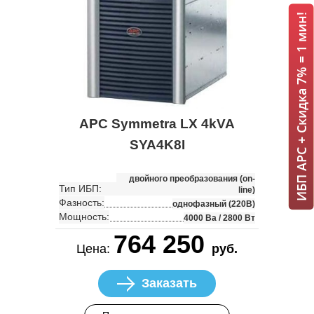
ИБП APC + Скидка 7% = 1 мин!
APC Symmetra LX 4kVA
SYA4K8I
двойного преобразования (on-
Тип ИБП:
line)
Фазность:
однофазный (220В)
Мощность:
4000 Ва / 2800 Вт
764 250
Цена:
руб.
Заказать