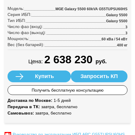
Модель:
MGE Galaxy 5500 60kVA G55TUPSU60HS
Серия ИБП:
Galaxy 5500
Тип ИБП:
Galaxy 5500
Число фаз (вход):
3
Число фаз (выход):
3
Мощность:
60 кВа / 54 кВт
Вес (без батарей):
400 кг
2 638 230
Цена:
руб.
Купить
Запросить КП
Получить бесплатную консультацию
Доставка по Москве:
1-5 дней
Передача в ТК:
завтра, бесплатно
Самовывоз:
завтра, бесплатно
Руководство по эксплуатации ИБП APC G55TUPSU60HS