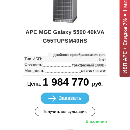
ИБП APC + Скидка 7% = 1 мин!
APC MGE Galaxy 5500 40kVA
G55TUPSM40HS
двойного преобразования (on-
Тип ИБП:
line)
Фазность:
трехфазный (380В)
Мощность:
40 кВа / 36 кВт
1 984 770
Цена:
руб.
Заказать
Получить консультацию
В наличии