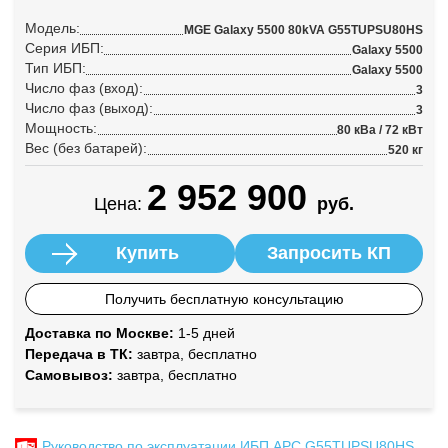
Модель:
MGE Galaxy 5500 80kVA G55TUPSU80HS
Серия ИБП:
Galaxy 5500
Тип ИБП:
Galaxy 5500
Число фаз (вход):
3
Число фаз (выход):
3
Мощность:
80 кВа / 72 кВт
Вес (без батарей):
520 кг
2 952 900
Цена:
руб.
Купить
Запросить КП
Получить бесплатную консультацию
Доставка по Москве:
1-5 дней
Передача в ТК:
завтра, бесплатно
Самовывоз:
завтра, бесплатно
Руководство по эксплуатации ИБП APC G55TUPSU80HS