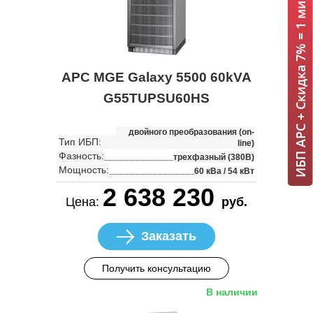
ИБП APC + Скидка 7% = 1 мин!
APC MGE Galaxy 5500 60kVA
G55TUPSU60HS
двойного преобразования (on-
Тип ИБП:
line)
Фазность:
трехфазный (380В)
Мощность:
60 кВа / 54 кВт
2 638 230
Цена:
руб.
Заказать
Получить консультацию
В наличии