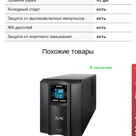
Уровень шума
41 дБ
Холодный старт
есть
Защита от высоковольтных импульсов
есть
ЖК-дисплей
есть
Защита от короткого замыкания
есть
Похожие товары
В наличии
ИБП APC +