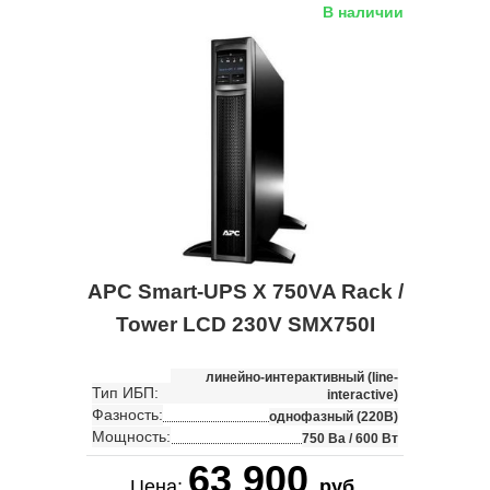
В наличии
APC Smart-UPS X 750VA Rack /
Tower LCD 230V SMX750I
линейно-интерактивный (line-
Тип ИБП:
interactive)
Фазность:
однофазный (220В)
Мощность:
750 Ва / 600 Вт
63 900
Цена:
руб.