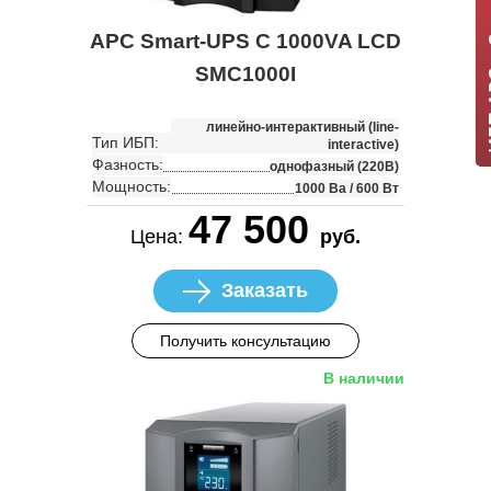
ИБП APC +
APC Smart-UPS C 1000VA LCD
SMC1000I
линейно-интерактивный (line-
Тип ИБП:
interactive)
Фазность:
однофазный (220В)
Мощность:
1000 Ва / 600 Вт
47 500
Цена:
руб.
Заказать
Получить консультацию
В наличии