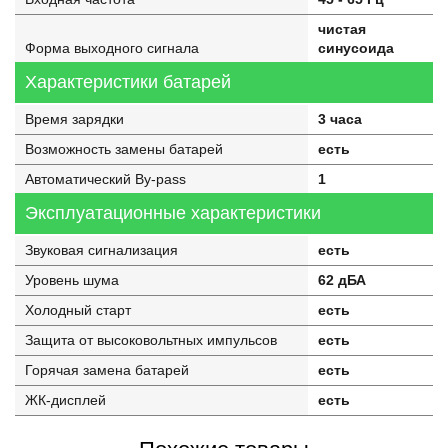
чистая
Форма выходного сигнала
синусоида
Характеристики батарей
Время зарядки
3 часа
Возможность замены батарей
есть
Автоматический By-pass
1
Эксплуатационные характеристики
Звуковая сигнализация
есть
Уровень шума
62 дБА
Холодный старт
есть
Защита от высоковольтных импульсов
есть
Горячая замена батарей
есть
ЖК-дисплей
есть