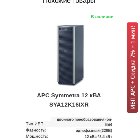
Похожие товары
В наличии
ИБП APC + Скидка 7% = 1 мин!
APC Symmetra 12 кВА
SYA12K16IXR
двойного преобразования (on-
Тип ИБП:
line)
Фазность:
однофазный (220В)
Мощность:
12 кВа / 8.4 кВт