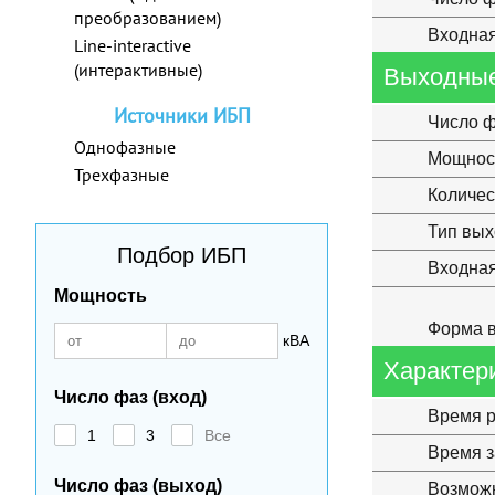
преобразованием)
Входная
Line-interactive
(интерактивные)
Выходные
Источники ИБП
Число ф
Однофазные
Мощнос
Трехфазные
Количес
Тип вы
Подбор ИБП
Входная
Мощность
Форма в
кВА
Характер
Число фаз (вход)
Время р
1
3
Все
Время з
Число фаз (выход)
Возможн