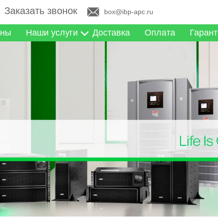
Заказать звонок
box@ibp-apc.ru
ны
Наши услуги
Доставка
Оплата
Гарант