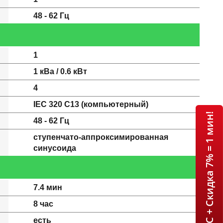
48 - 62 Гц
1
1 кВа / 0.6 кВт
4
IEC 320 C13 (компьютерный)
ИБП APC + Скидка 7% = 1 мин!
48 - 62 Гц
ступенчато-аппроксимированная
синусоида
7.4 мин
8 час
есть