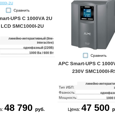
Сравнить
art-UPS C 1000VA 2U
 LCD SMC1000I-2U
линейно-интерактивный (line-
interactive)
однофазный (220В)
:
1000 Ва / 600 Вт
Сравнить
APC Smart-UPS C 1000
230V SMC1000I-R
линейно-интерактив
Тип ИБП:
Фазность:
однофазн
Мощность:
1000 
48 790
47 500
а:
руб.
Цена:
р