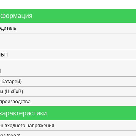
нформация
одитель
ИБП
П
з батарей)
ы (ШхГхВ)
производства
характеристики
н входного напряжения
аз (вход)