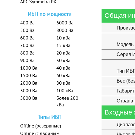
APC Symmetra PX
ИБП по мощности
Общая и
400 Ва
6000 Ва
Произв
500 Ва
8000 Ва
600 Ва
10 кВа
Модель
700 Ва
15 кВа
800 Ва
20 кВа
Серия 
900 Ва
30 кВа
1000 Ва
40 кВа
Тип ИБ
1500 Ва
60 кВа
Вес (бе
2000 Ва
80 кВа
3000 Ва
100 кВа
Габарит
5000 Ва
Более 200
Страна 
кВа
Входные 
Типы ИБП
Диапазо
Offline (резервные)
Online (с двойным
Число ф