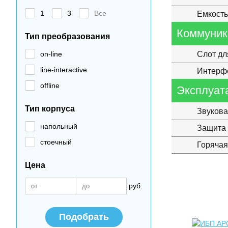
1
3
Все
Емкость
Коммуник
Тип преобразования
on-line
Слот дл
line-interactive
Интерф
offline
Эксплуат
Тип корпуса
Звукова
напольный
Защита 
стоечный
Горячая
Цена
руб.
Подобрать