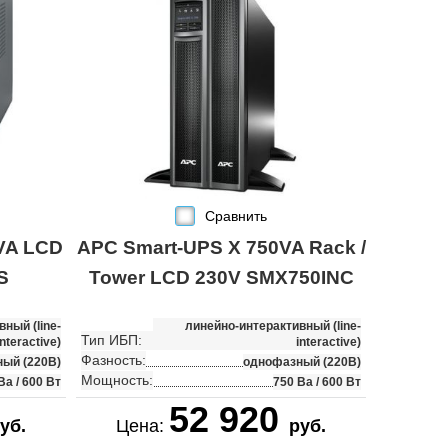
Сравнить
VA LCD
APC Smart-UPS X 750VA Rack /
S
Tower LCD 230V SMX750INC
ный (line-
линейно-интерактивный (line-
Тип ИБП:
interactive)
interactive)
Фазность:
ый (220В)
однофазный (220В)
Мощность:
Ва / 600 Вт
750 Ва / 600 Вт
52 920
уб.
Цена:
руб.